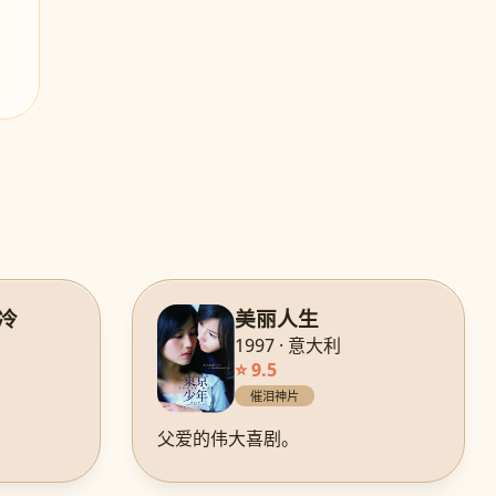
冷
美丽人生
1997 · 意大利
⭐ 9.5
催泪神片
父爱的伟大喜剧。