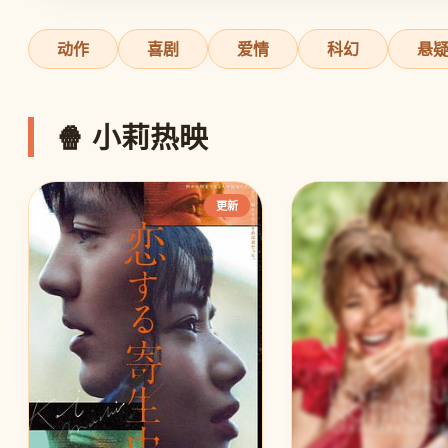
动作
喜剧
爱情
科幻
悬
🍿 小莉热映
更新