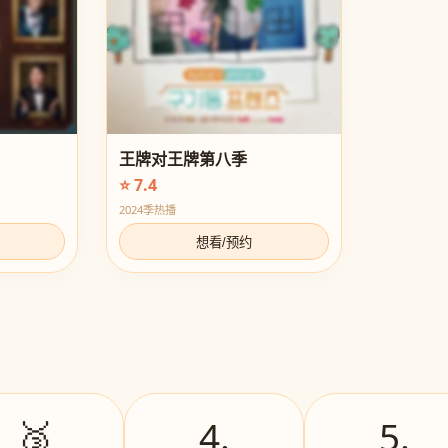
王牌对王牌第八季
⭐ 7.4
2024季热播
想看/预约
🥉
4.
5.