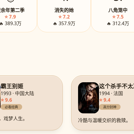
庆余年第二季
消失的她
八角笼中
⭐ 7.9
⭐ 7.2
⭐ 7.5
🔥 389.3万
🔥 357.9万
🔥 312.4万
霸王别姬
这个杀手不太
1993 · 中国大陆
1994 · 法国
⭐ 9.6
⭐ 9.4
必看经典
高分封神
，戏梦人生。
冷酷与温暖交织的救赎。