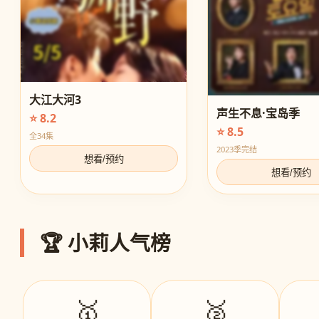
大江大河3
声生不息·宝岛季
⭐ 8.2
⭐ 8.5
全34集
2023季完结
想看/预约
想看/预约
🏆 小莉人气榜
🥇
🥈