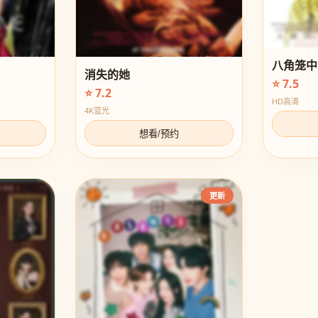
八角笼中
消失的她
⭐ 7.5
⭐ 7.2
HD高清
4K蓝光
想看/预约
更新