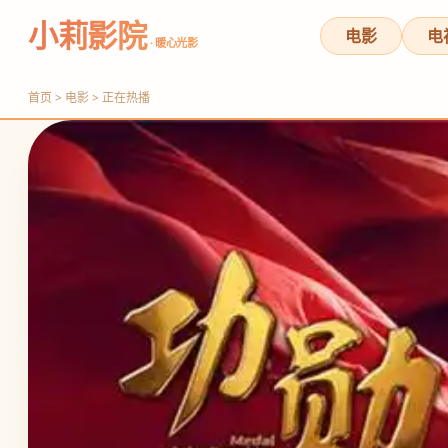
小莉影院
电影
电
· 暖心光影
首页 > 电影 > 正在热播