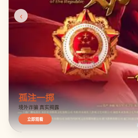
‹
孤注一掷
境外诈骗 真实揭露
立即观看